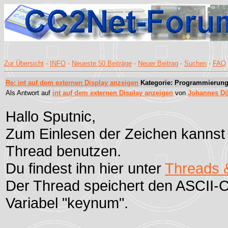
Zur Übersicht
-
INFO
-
Neueste 50 Beiträge
-
Neuer Beitrag
-
Suchen
-
FAQ
Re: int auf dem externen Display anzeigen
Kategorie: Programmierun
Als Antwort auf
int auf dem externen Display anzeigen
von
Johannes Dö
Hallo Sputnic,
Zum Einlesen der Zeichen kannst
Thread benutzen.
Du findest ihn hier unter
Threads 
Der Thread speichert den ASCII-C
Variabel "keynum".