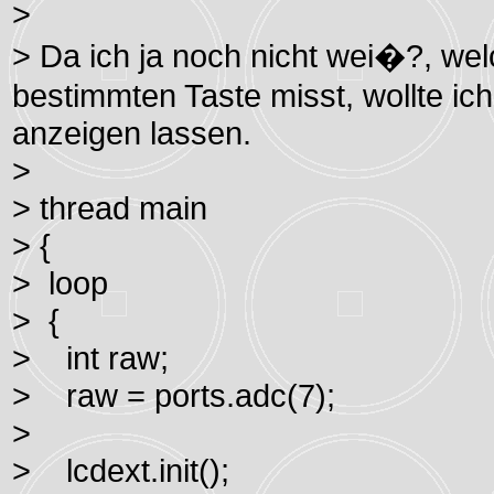
>
> Da ich ja noch nicht wei�?, wel
bestimmten Taste misst, wollte ic
anzeigen lassen.
>
> thread main
> {
> loop
> {
> int raw;
> raw = ports.adc(7);
>
> lcdext.init();