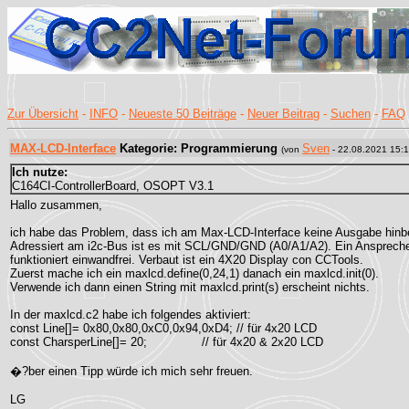
Zur Übersicht
-
INFO
-
Neueste 50 Beiträge
-
Neuer Beitrag
-
Suchen
-
FAQ
MAX-LCD-Interface
Kategorie: Programmierung
Sven
(von
- 22.08.2021 15:1
Ich nutze:
C164CI-ControllerBoard, OSOPT V3.1
Hallo zusammen,
ich habe das Problem, dass ich am Max-LCD-Interface keine Ausgabe hi
Adressiert am i2c-Bus ist es mit SCL/GND/GND (A0/A1/A2). Ein Anspreche
funktioniert einwandfrei. Verbaut ist ein 4X20 Display con CCTools.
Zuerst mache ich ein maxlcd.define(0,24,1) danach ein maxlcd.init(0).
Verwende ich dann einen String mit maxlcd.print(s) erscheint nichts.
In der maxlcd.c2 habe ich folgendes aktiviert:
const Line[]= 0x80,0x80,0xC0,0x94,0xD4; // für 4x20 LCD
const CharsperLine[]= 20; // für 4x20 & 2x20 LCD
�?ber einen Tipp würde ich mich sehr freuen.
LG