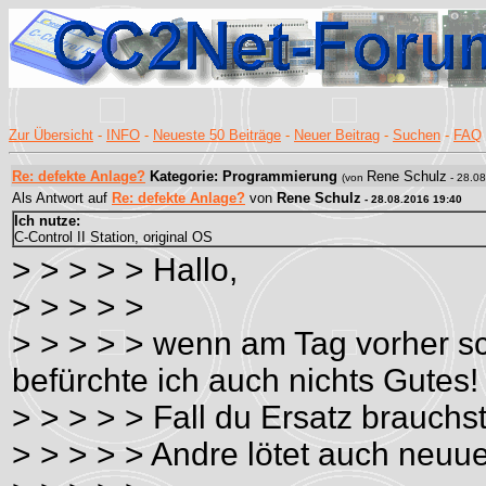
Zur Übersicht
-
INFO
-
Neueste 50 Beiträge
-
Neuer Beitrag
-
Suchen
-
FAQ
Re: defekte Anlage?
Kategorie: Programmierung
Rene Schulz
(von
- 28.08
Als Antwort auf
Re: defekte Anlage?
von
Rene Schulz
- 28.08.2016 19:40
Ich nutze:
C-Control II Station, original OS
> > > > > Hallo,
> > > > >
> > > > > wenn am Tag vorher sc
befürchte ich auch nichts Gutes!
> > > > > Fall du Ersatz brauchst
> > > > > Andre lötet auch neuue