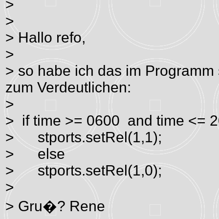
>
>
> Hallo refo,
>
> so habe ich das im Programm s
zum Verdeutlichen:
>
> if time >= 0600 and time <= 
> stports.setRel(1,1);
> else
> stports.setRel(1,0);
>
> Gru�? Rene