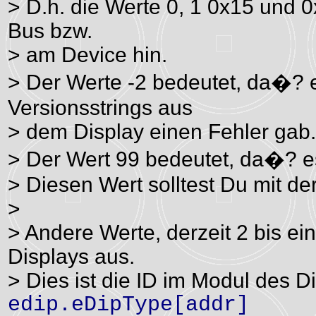
> D.h. die Werte 0, 1 0x15 und
Bus bzw.
> am Device hin.
> Der Werte -2 bedeutet, da�? 
Versionsstrings aus
> dem Display einen Fehler gab.
> Der Wert 99 bedeutet, da�? es
> Diesen Wert solltest Du mit 
>
> Andere Werte, derzeit 2 bis ei
Displays aus.
> Dies ist die ID im Modul des D
edip.eDipType[addr]