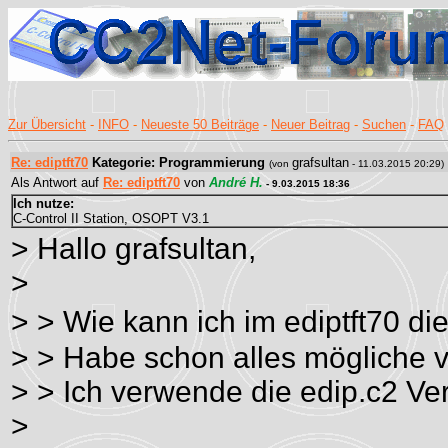
Zur Übersicht
-
INFO
-
Neueste 50 Beiträge
-
Neuer Beitrag
-
Suchen
-
FAQ
Re: ediptft70
Kategorie: Programmierung
grafsultan
(von
- 11.03.2015 20:29)
Als Antwort auf
Re: ediptft70
von
André H.
- 9.03.2015 18:36
Ich nutze:
C-Control II Station, OSOPT V3.1
> Hallo grafsultan,
>
> > Wie kann ich im ediptft70 d
> > Habe schon alles mögliche v
> > Ich verwende die edip.c2 Ver
>