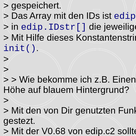
> gespeichert.
> Das Array mit den IDs ist
edip
> in
die jeweili
edip.IDstr[]
> Mit Hilfe dieses Konstantenstr
.
init()
>
>
> > Wie bekomme ich z.B. Einen
Höhe auf blauem Hintergrund?
>
> Mit den von Dir genutzten Fu
gestezt.
> Mit der V0.68 von edip.c2 sollt