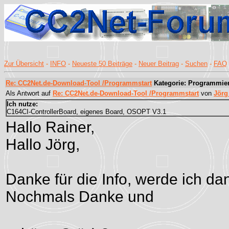
Zur Übersicht
-
INFO
-
Neueste 50 Beiträge
-
Neuer Beitrag
-
Suchen
-
FAQ
Re: CC2Net.de-Download-Tool /Programmstart
Kategorie: Programmie
Als Antwort auf
Re: CC2Net.de-Download-Tool /Programmstart
von
Jörg
Ich nutze:
C164CI-ControllerBoard, eigenes Board, OSOPT V3.1
Hallo Rainer,
Hallo Jörg,
Danke für die Info, werde ich d
Nochmals Danke und