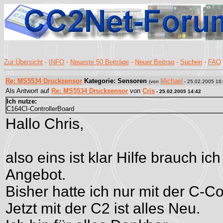
Zur Übersicht
-
INFO
-
Neueste 50 Beiträge
-
Neuer Beitrag
-
Suchen
-
FAQ
Re: MS5534 Drucksensor
Kategorie: Sensoren
Michael
(von
- 25.02.2005 16:
Als Antwort auf
Re: MS5534 Drucksensor
von
Cris
- 25.02.2005 14:42
Ich nutze:
C164CI-ControllerBoard
Hallo Chris,
also eins ist klar Hilfe brauch i
Angebot.
Bisher hatte ich nur mit der C-Co
Jetzt mit der C2 ist alles Neu.