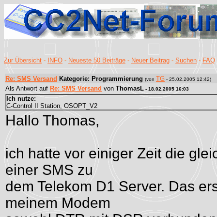
Zur Übersicht
-
INFO
-
Neueste 50 Beiträge
-
Neuer Beitrag
-
Suchen
-
FAQ
Re: SMS Versand
Kategorie: Programmierung
TG
(von
- 25.02.2005 12:42)
Als Antwort auf
Re: SMS Versand
von
ThomasL
- 18.02.2005 16:03
Ich nutze:
C-Control II Station, OSOPT_V2
Hallo Thomas,
ich hatte vor einiger Zeit die g
einer SMS zu
dem Telekom D1 Server. Das ers
meinem Modem