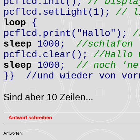
pcflcd.init();
// Displa
pcflcd.setLight(1);
// l
loop
{
pcflcd.print("Hallo");
/
sleep
1000;
//schlafen 
pcflcd.clear();
//Hallo 
sleep
1000;
// noch 'ne
}} //und wieder von vor
Sind aber 10 Zeilen...
Antwort schreiben
Antworten: