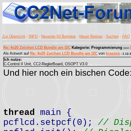
Zur Übersicht
-
INFO
-
Neueste 50 Beiträge
-
Neuer Beitrag
-
Suchen
-
FAQ
Re: 4x20 Zeichen LCD Bundle am I2C
Kategorie: Programmierung
(von
Als Antwort auf
Re: 4x20 Zeichen LCD Bundle am I2C
von
krassos
- 1.12.
Ich nutze:
C-Control II Unit, CC2-ReglerBoard, OSOPT V3.0
Und hier noch ein bischen Code
thread
main {
pcflcd.setpcf(0);
// Dis