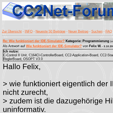
Zur Übersicht
-
INFO
-
Neueste 50 Beiträge
-
Neuer Beitrag
-
Suchen
-
FAQ
Re: Wie funktioniert der IDE-Simulator?
Kategorie: Programmierung
(
Als Antwort auf
Wie funktioniert der IDE-Simulator?
von
Felix W.
- 3.10.2
Ich nutze:
C-Control II Unit, C164CI-ControllerBoard, CC2-Application-Board, CC2-Sta
ReglerBoard, OSOPT V3.0
Hallo Felix,
> wie funktioniert eigentlich de
nicht zurecht,
> zudem ist die dazugehörige Hil
uninformativ.