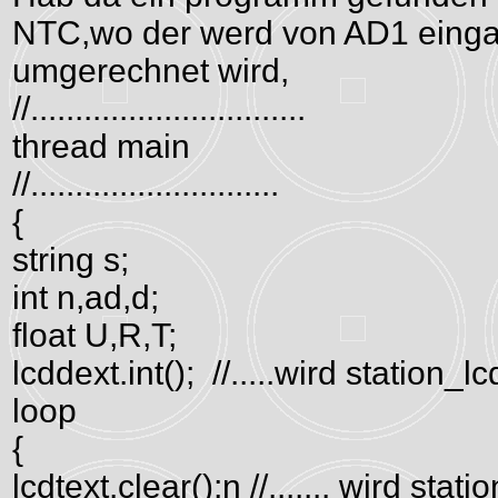
NTC,wo der werd von AD1 eing
umgerechnet wird,
//...............................
thread main
//............................
{
string s;
int n,ad,d;
float U,R,T;
lcddext.int(); //.....wird station_lc
loop
{
lcdtext.clear();n //....... wird stat