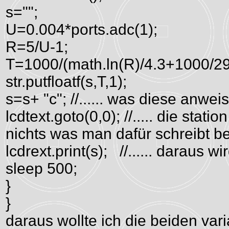
s="";
U=0.004*ports.adc(1);
R=5/U-1;
T=1000/(math.ln(R)/4.3+1000/29
str.putfloatf(s,T,1);
s=s+ "c"; //...... was diese anwe
lcdtext.goto(0,0); //..... die stat
nichts was man dafür schreibt b
lcdrext.print(s); //...... daraus wi
sleep 500;
}
}
daraus wollte ich die beiden var