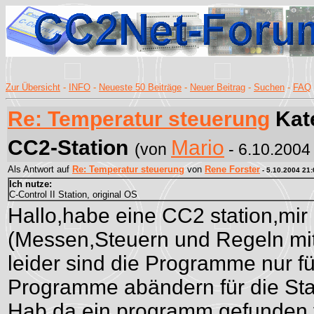
Zur Übersicht
-
INFO
-
Neueste 50 Beiträge
-
Neuer Beitrag
-
Suchen
-
FAQ
Re: Temperatur steuerung
Kate
CC2-Station
Mario
(von
- 6.10.2004
Als Antwort auf
Re: Temperatur steuerung
von
Rene Forster
- 5.10.2004 21:
Ich nutze:
C-Control II Station, original OS
Hallo,habe eine CC2 station,mir
(Messen,Steuern und Regeln mit
leider sind die Programme nur fü
Programme abändern für die Sta
Hab da ein programm gefunden f