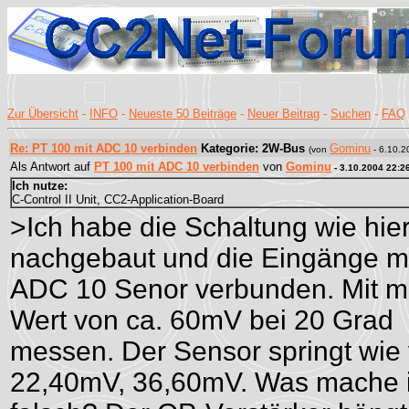
Zur Übersicht
-
INFO
-
Neueste 50 Beiträge
-
Neuer Beitrag
-
Suchen
-
FAQ
Re: PT 100 mit ADC 10 verbinden
Kategorie: 2W-Bus
Gominu
(von
- 6.10.2
Als Antwort auf
PT 100 mit ADC 10 verbinden
von
Gominu
- 3.10.2004 22:2
Ich nutze:
C-Control II Unit, CC2-Application-Board
>Ich habe die Schaltung wie hier
nachgebaut und die Eingänge m
ADC 10 Senor verbunden. Mit m
Wert von ca. 60mV bei 20 Grad
messen. Der Sensor springt wie
22,40mV, 36,60mV. Was mache 