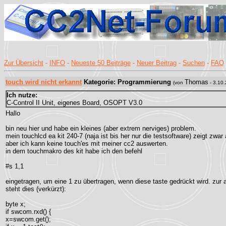
Zur Übersicht
-
INFO
-
Neueste 50 Beiträge
-
Neuer Beitrag
-
Suchen
-
FAQ
touch wird nicht erkannt
Kategorie: Programmierung
Thomas
(von
- 3.10.
Ich nutze:
C-Control II Unit, eigenes Board, OSOPT V3.0
Hallo
bin neu hier und habe ein kleines (aber extrem nerviges) problem.
mein touchlcd ea kit 240-7 (naja ist bis her nur die testsoftware) zeigt zwar 
aber ich kann keine touch'es mit meiner cc2 auswerten.
in dem touchmakro des kit habe ich den befehl
#s 1,1
eingetragen, um eine 1 zu übertragen, wenn diese taste gedrückt wird. zur 
steht dies (verkürzt):
byte x;
if swcom.rxd() {
x=swcom.get();