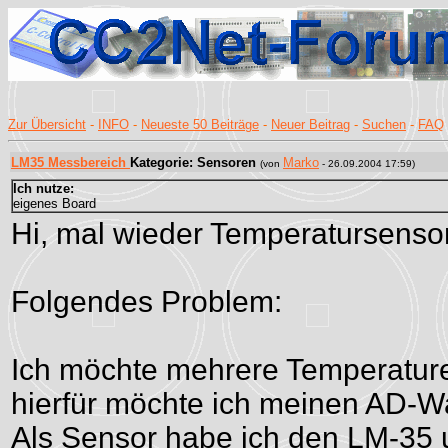
Zur Übersicht
-
INFO
-
Neueste 50 Beiträge
-
Neuer Beitrag
-
Suchen
-
FAQ
LM35 Messbereich
Kategorie: Sensoren
Marko
(von
- 26.09.2004 17:59)
Ich nutze:
eigenes Board
Hi, mal wieder Temperatursenso
Folgendes Problem:
Ich möchte mehrere Temperature
hierfür möchte ich meinen AD-Wa
Als Sensor habe ich den LM-35 