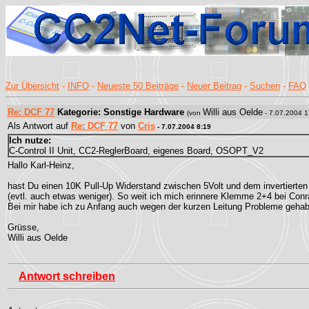
Zur Übersicht
-
INFO
-
Neueste 50 Beiträge
-
Neuer Beitrag
-
Suchen
-
FAQ
Re: DCF 77
Kategorie: Sonstige Hardware
Willi aus Oelde
(von
- 7.07.2004 1
Als Antwort auf
Re: DCF 77
von
Cris
- 7.07.2004 8:19
Ich nutze:
C-Control II Unit, CC2-ReglerBoard, eigenes Board, OSOPT_V2
Hallo Karl-Heinz,
hast Du einen 10K Pull-Up Widerstand zwischen 5Volt und dem invertierte
(evtl. auch etwas weniger). So weit ich mich erinnere Klemme 2+4 bei Con
Bei mir habe ich zu Anfang auch wegen der kurzen Leitung Probleme gehab
Grüsse,
Willi aus Oelde
Antwort schreiben