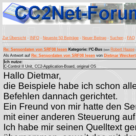
Zur Übersicht
-
INFO
-
Neueste 50 Beiträge
-
Neuer Beitrag
-
Suchen
-
FAQ
Re: Sensordaten von SRF08 lesen
Kategorie: I²C-Bus
Robert Haase
(von
Als Antwort auf
Re: Sensordaten von SRF08 lesen
von
Dietmar Weickert
Ich nutze:
C-Control II Unit, CC2-Application-Board, original OS
Hallo Dietmar,
die Beispiele habe ich schon al
Befehlen dannach gerichtet.
Ein Freund von mir hatte den Sen
mit einer anderen Steuerung auf
Ich habe mir seinen Quelltext 