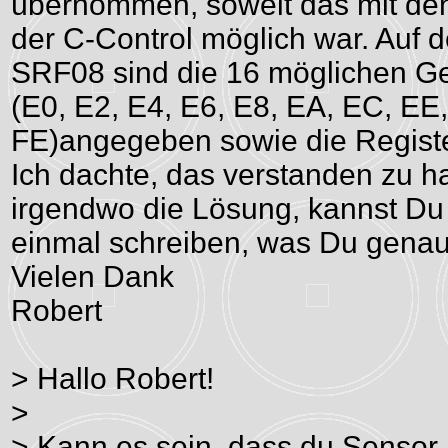
übernommen, soweit das mit de
der C-Control möglich war. Auf
SRF08 sind die 16 möglichen G
(E0, E2, E4, E6, E8, EA, EC, EE,
FE)angegeben sowie die Register
Ich dachte, das verstanden zu hab
irgendwo die Lösung, kannst Du 
einmal schreiben, was Du gena
Vielen Dank
Robert
> Hallo Robert!
>
> Kann es sein, dass du Senso