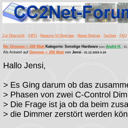
Zur Übersicht
-
INFO
-
Neueste 50 Beiträge
-
Neuer Beitrag
-
Suchen
-
FAQ
Re: Dimmen > 200 Watt
Kategorie: Sonstige Hardware
André H.
(von
- 31
Als Antwort auf
Dimmen > 200 Watt
von
Jensi
- 31.12.2003 6:20
Hallo Jensi,
> Es Ging darum ob das zusamme
> Phasen von zwei C-Control Dimm
> Die Frage ist ja ob da beim zu
> die Dimmer zerstört werden kö