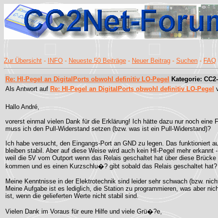
Zur Übersicht
-
INFO
-
Neueste 50 Beiträge
-
Neuer Beitrag
-
Suchen
-
FAQ
Re: HI-Pegel an DigitalPorts obwohl definitiv LO-Pegel
Kategorie: CC2-
Als Antwort auf
Re: HI-Pegel an DigitalPorts obwohl definitiv LO-Pegel
Hallo André,
vorerst einmal vielen Dank für die Erklärung! Ich hätte dazu nur noch eine
muss ich den Pull-Widerstand setzen (bzw. was ist ein Pull-Widerstand)?
Ich habe versucht, den Eingangs-Port an GND zu legen. Das funktioniert au
bleiben stabil. Aber auf diese Weise wird auch kein HI-Pegel mehr erkannt -
weil die 5V vom Outport wenn das Relais geschaltet hat über diese Brück
kommen und es einen Kurzschlu�? gibt sobald das Relais geschaltet hat?
Meine Kenntnisse in der Elektrotechnik sind leider sehr schwach (bzw. nich
Meine Aufgabe ist es lediglich, die Station zu programmieren, was aber nic
ist, wenn die gelieferten Werte nicht stabil sind.
Vielen Dank im Voraus für eure Hilfe und viele Grü�?e,