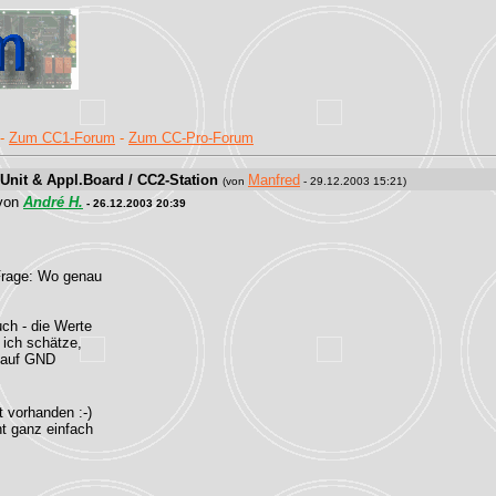
-
Zum CC1-Forum
-
Zum CC-Pro-Forum
Unit & Appl.Board / CC2-Station
Manfred
(von
- 29.12.2003 15:21)
von
André H.
- 26.12.2003 20:39
 Frage: Wo genau
ch - die Werte
 ich schätze,
e auf GND
t vorhanden :-)
ht ganz einfach