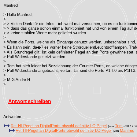
Manfred
> Hallo Manfred,
>
> > Vielen Dank für die Infos - ich werd mal versuchen, ob es so funktionie
> > dass das ganze schon einmal funktioniert hat und von einem Tag auf d
> > keine stabilen Werte mehr geliefert wurden...
>
> Wenn die Ports, welche als Eingänge genutzt werden, unbeschaltet sind
> Es kann sein, da�? es vorher keine Strörquellen(Leuchtsofflampen, Trafo
> Als Grundregel gilt: Ist kein definierter Pegel an den Ports gewährleistet
> Pull-Widerstände gesetzt werden.
>
> Tom hat sich leider bei Bezeichnung der Counter-Ports, an welche dringe
> Pull-Widerstände angebracht, vertan. Es sind die Ports P1H.0 bis P1H.3. 
>
> MfG André H.
>
Antwort schreiben
Antworten:
Re: HI-Pegel an DigitalPorts obwohl definitiv LO-Pegel
Tom
(von
- 30.12.2
Re: HI-Pegel an DigitalPorts obwohl definitiv LO-Pegel
Manfred
(von
-