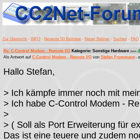
Zur Übersicht
-
INFO
-
Neueste 50 Beiträge
-
Neuer Beitrag
-
Suchen
-
FAQ
Re: C-Control Modem - Remote I/O
Kategorie: Sonstige Hardware
A
(von
Als Antwort auf
C-Control Modem - Remote I/O
von
Stefan Frommann
- 
Hallo Stefan,
> Ich kämpfe immer noch mit meine
> Ich habe C-Control Modem - Rem
>
> ( Soll als Port Erweiterung für 
Das ist eine teuere und zudem no