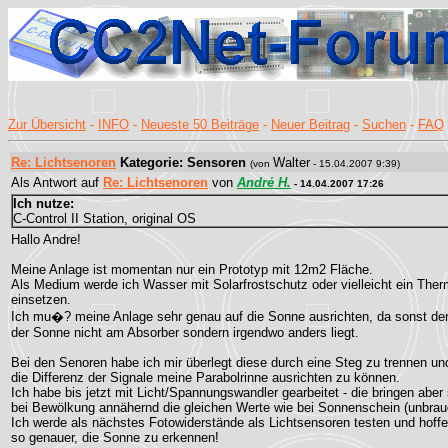
Zur Übersicht
-
INFO
-
Neueste 50 Beiträge
-
Neuer Beitrag
-
Suchen
-
FAQ
Re: Lichtsenoren
Kategorie: Sensoren
Walter
(von
- 15.04.2007 9:39)
Als Antwort auf
Re: Lichtsenoren
von
André H.
- 14.04.2007 17:26
Ich nutze:
C-Control II Station, original OS
Hallo Andre!
Meine Anlage ist momentan nur ein Prototyp mit 12m2 Fläche.
Als Medium werde ich Wasser mit Solarfrostschutz oder vielleicht ein Ther
einsetzen.
Ich mu�? meine Anlage sehr genau auf die Sonne ausrichten, da sonst de
der Sonne nicht am Absorber sondern irgendwo anders liegt.
Bei den Senoren habe ich mir überlegt diese durch eine Steg zu trennen un
die Differenz der Signale meine Parabolrinne ausrichten zu können.
Ich habe bis jetzt mit Licht/Spannungswandler gearbeitet - die bringen aber
bei Bewölkung annähernd die gleichen Werte wie bei Sonnenschein (unbrau
Ich werde als nächstes Fotowiderstände als Lichtsensoren testen und hoffe
so genauer, die Sonne zu erkennen!