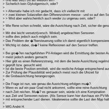
> Und was setzt Du als Medium ein?
> Sicherlich kein Glykolgemisch, oder?
>
> > Alternativ habe ich mir gedacht, dass ich vielleicht mit
> > zwei kleinen Solarzellen den Differenzstrom messe - und so auf den
> > Wird aber wahrscheinlich auch wieder zu ungenau sein, oder?
>
> Wie Rene schon schreibt, wäre die Ausrichtung nach Zeit, sicher die gen
>
> Mit drei leicht versetzt(versch. Winkel) angebrachten Sensoren
> sollte dies jedoch auch möglich sein.
> Das Problem der �?bersteuerung sollte ich damit eigentlich kompensiere
> Wichtig ist dabei, da�? keine Reflexionen auf den Sensor treffen.
>
> Bei gro�?en nachgeführten PV-Anlagen wird die Ermittlung der besten A
> meist jedoch anders gemacht.
> Hier gibt es einen Referenzstrang, mit dem die beste Ausrichtung regel
> geprüft bzw. gesucht wird.
> Ist die beste Position ermittelt, wird die restliche Anlage entsprechend au
> Zur Prüfung der Plausibilität wird jedoch meist noch die Uhrzeit für
> die Grobausrichtung herangezogen.
>
> Die Frage ist nun, wie genau die Ausrichtung erfolgen mu�?.
> Wenn es auf ein paar Grad nicht ankommt, sollte eine reine Ausrichtung
> nach Zeit reichen. Mu�? es genauer sein, würde ich eine Kompination
> aus Zeit und Sensoren nutzen. (Als Sensor kann hier durchaus ein PV-M
> mit entsprechender Last dienen. Idealerweise sollte die Last den Mpp halt
>
> MfG André H.