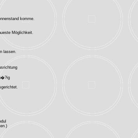
 Sonnenstand komme.
aueste Möglichkeit.
n lassen.
usrichtung
mä�?ig
sgerichtet.
odul
en.)