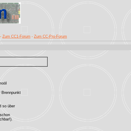
-
Zum CC1-Forum
-
Zum CC-Pro-Forum
moöl
r Brennpunkt
d so über
 schon
chbar!).