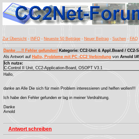
Zur Übersicht
-
INFO
-
Neueste 50 Beiträge
-
Neuer Beitrag
-
Suchen
-
FAQ
Danke ....!! Fehler gefunden!
Kategorie: CC2-Unit & Appl.Board / CC2-S
Als Antwort auf
Hallo, Probleme mit PC -CC2 Verbindung
von
Arnold IA
Ich nutze:
C-Control II Unit, CC2-Application-Board, OSOPT V3.1
Hallo,
danke an Alle Die sich für mein Problem interessieren und helfen wollen!!!
Ich habe den Fehler gefunden er lag in meiner Verdrahtung.
Danke
Arnold
Antwort schreiben