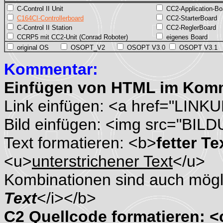
C-Control II Unit
CC2-Application-Bo
C164CI-Controllerboard
CC2-StarterBoard
C-Control II Station
CC2-ReglerBoard
CCRP5 mit CC2-Unit (Conrad Roboter)
eigenes Board
original OS
OSOPT_V2
OSOPT V3.0
OSOPT V3.1
Kommentar:
Einfügen von HTML im Kom
Link einfügen: <a href="LINK
Bild einfügen: <img src="BIL
Text formatieren: <b>
fetter Te
<u>
unterstrichener Text
</u>
Kombinationen sind auch mögli
Text
</i></b>
C2 Quellcode formatieren: 