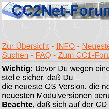
Zur Übersicht
-
INFO
-
Neueste
Suchen
-
FAQ
-
Zum CC1-For
Wichtig:
Bevor Du wegen eine
stelle sicher, daß Du
die neueste OS-Version, die n
neuesten Modulversionen benu
Beachte
, daß sich auf der CD