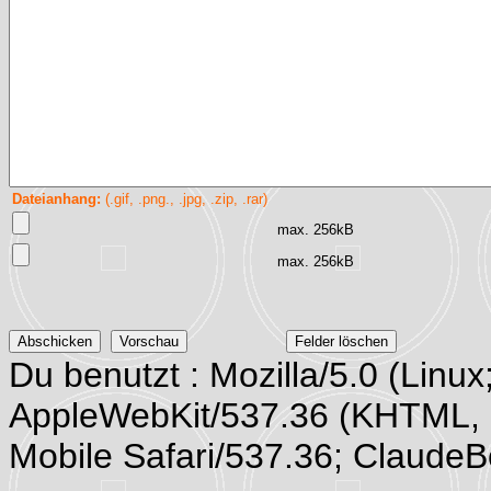
Dateianhang:
(.gif, .png., .jpg, .zip, .rar)
max. 256kB
max. 256kB
Du benutzt : Mozilla/5.0 (Linux
AppleWebKit/537.36 (KHTML, 
Mobile Safari/537.36; Claude