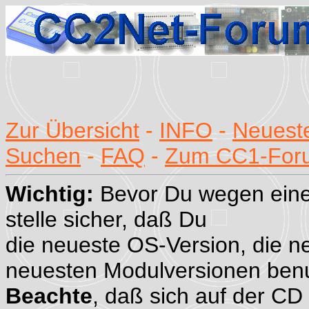
Zur Übersicht
-
INFO
-
Neueste
Suchen
-
FAQ
-
Zum CC1-For
Wichtig:
Bevor Du wegen eine
stelle sicher, daß Du
die neueste OS-Version, die n
neuesten Modulversionen benu
Beachte
, daß sich auf der CD