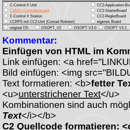
C-Control II Unit
CC2-Application-Bo
C164CI-Controllerboard
CC2-StarterBoard
C-Control II Station
CC2-ReglerBoard
CCRP5 mit CC2-Unit (Conrad Roboter)
eigenes Board
original OS
OSOPT_V2
OSOPT V3.0
OSOPT V3.1
Kommentar:
Einfügen von HTML im Kom
Link einfügen: <a href="LINK
Bild einfügen: <img src="BIL
Text formatieren: <b>
fetter Te
<u>
unterstrichener Text
</u>
Kombinationen sind auch mögli
Text
</i></b>
C2 Quellcode formatieren: 