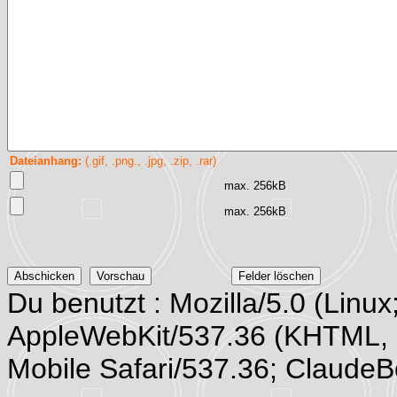
Dateianhang:
(.gif, .png., .jpg, .zip, .rar)
max. 256kB
max. 256kB
Du benutzt : Mozilla/5.0 (Linux
AppleWebKit/537.36 (KHTML, 
Mobile Safari/537.36; Claude