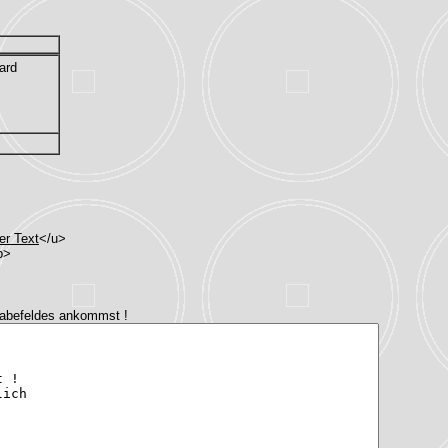
ard
er Text
</u>
b>
gabefeldes ankommst !