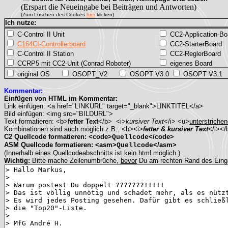
(Erspart die Neueingabe bei Beiträgen und Antworten)
(Zum Löschen des Cookies
hier
klicken)
Ich nutze:
C-Control II Unit
CC2-Application-Bo
C164CI-Controllerboard
CC2-StarterBoard
C-Control II Station
CC2-ReglerBoard
CCRP5 mit CC2-Unit (Conrad Roboter)
eigenes Board
original OS
OSOPT_V2
OSOPT V3.0
OSOPT V3.1
Kommentar:
Einfügen von HTML im Kommentar:
Link einfügen: <a href="LINKURL" target="_blank">LINKTITEL</a>
Bild einfügen: <img src="BILDURL">
Text formatieren: <b>
fetter Text
</b> <i>
kursiver Text
</i> <u>
unterstrichen
Kombinationen sind auch möglich z.B.: <b><i>
fetter & kursiver Text
</i></
C2 Quellcode formatieren: <code>
</code>
Quellcode
ASM Quellcode formatieren: <asm>
</asm>
Quellcode
(Innerhalb eines Quellcodeabschnitts ist kein html möglich.)
Wichtig:
Bitte mache Zeilenumbrüche,
bevor
Du am rechten Rand des Ein