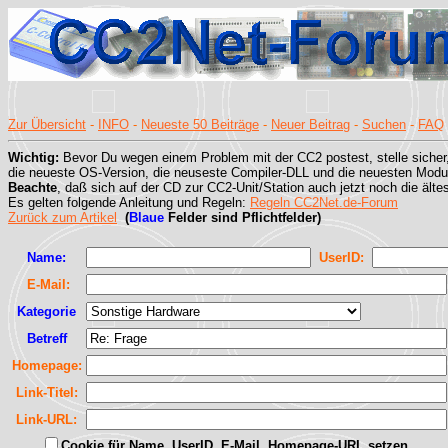
Zur Übersicht
-
INFO
-
Neueste 50 Beiträge
-
Neuer Beitrag
-
Suchen
-
FAQ
Wichtig:
Bevor Du wegen einem Problem mit der CC2 postest, stelle sicher
die neueste OS-Version, die neuseste Compiler-DLL und die neuesten Modul
Beachte
, daß sich auf der CD zur CC2-Unit/Station auch jetzt noch die älte
Es gelten folgende Anleitung und Regeln:
Regeln CC2Net.de-Forum
Zurück zum Artikel
(
Blaue
Felder sind Pflichtfelder)
Name:
UserID:
E-Mail:
Kategorie
Betreff
Homepage:
Link-Titel:
Link-URL:
Cookie für Name, UserID, E-Mail, Homepage-URL setzen