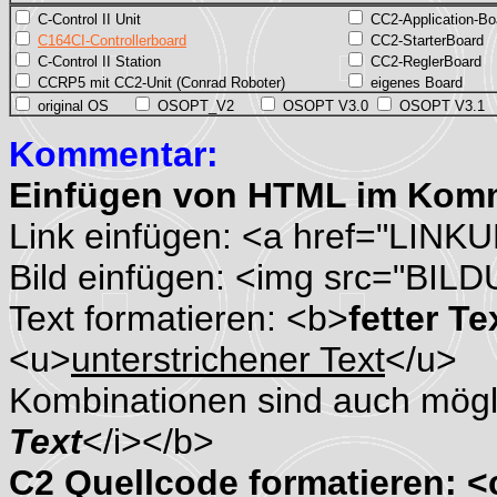
C-Control II Unit
CC2-Application-Bo
C164CI-Controllerboard
CC2-StarterBoard
C-Control II Station
CC2-ReglerBoard
CCRP5 mit CC2-Unit (Conrad Roboter)
eigenes Board
original OS
OSOPT_V2
OSOPT V3.0
OSOPT V3.1
Kommentar:
Einfügen von HTML im Kom
Link einfügen: <a href="LINK
Bild einfügen: <img src="BIL
Text formatieren: <b>
fetter Te
<u>
unterstrichener Text
</u>
Kombinationen sind auch mögli
Text
</i></b>
C2 Quellcode formatieren: 