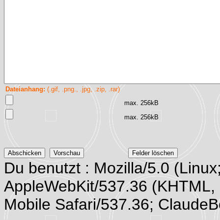
Dateianhang:
(.gif, .png., .jpg, .zip, .rar)
max. 256kB
max. 256kB
Du benutzt : Mozilla/5.0 (Linux
AppleWebKit/537.36 (KHTML, 
Mobile Safari/537.36; Claude