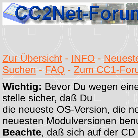
Zur Übersicht
-
INFO
-
Neueste
Suchen
-
FAQ
-
Zum CC1-For
Wichtig:
Bevor Du wegen eine
stelle sicher, daß Du
die neueste OS-Version, die n
neuesten Modulversionen benu
Beachte
, daß sich auf der CD