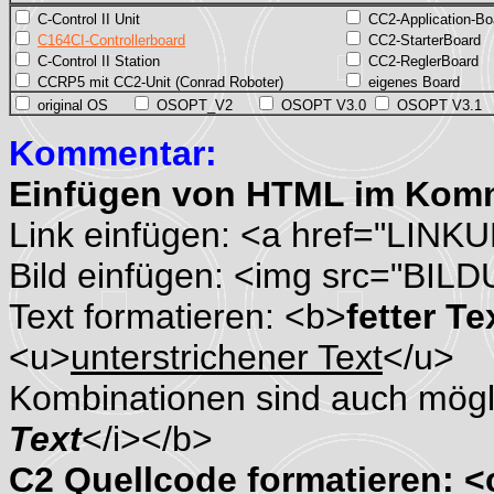
C-Control II Unit
CC2-Application-Bo
C164CI-Controllerboard
CC2-StarterBoard
C-Control II Station
CC2-ReglerBoard
CCRP5 mit CC2-Unit (Conrad Roboter)
eigenes Board
original OS
OSOPT_V2
OSOPT V3.0
OSOPT V3.1
Kommentar:
Einfügen von HTML im Kom
Link einfügen: <a href="LINK
Bild einfügen: <img src="BIL
Text formatieren: <b>
fetter Te
<u>
unterstrichener Text
</u>
Kombinationen sind auch mögli
Text
</i></b>
C2 Quellcode formatieren: 