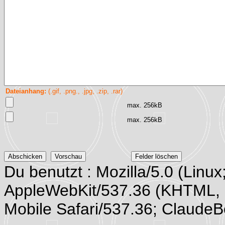
Dateianhang:
(.gif, .png., .jpg, .zip, .rar)
max. 256kB
max. 256kB
Du benutzt : Mozilla/5.0 (Linux
AppleWebKit/537.36 (KHTML, 
Mobile Safari/537.36; Claude