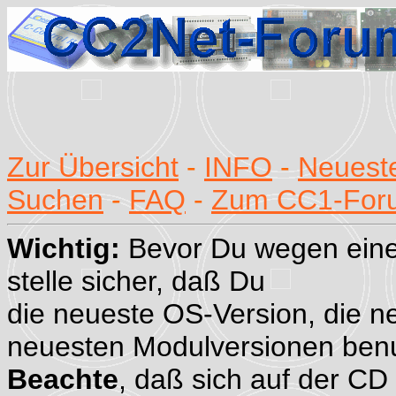
Zur Übersicht
-
INFO
-
Neueste
Suchen
-
FAQ
-
Zum CC1-For
Wichtig:
Bevor Du wegen eine
stelle sicher, daß Du
die neueste OS-Version, die n
neuesten Modulversionen benu
Beachte
, daß sich auf der CD