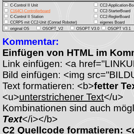
C-Control II Unit
CC2-Application-Bo
C164CI-Controllerboard
CC2-StarterBoard
C-Control II Station
CC2-ReglerBoard
CCRP5 mit CC2-Unit (Conrad Roboter)
eigenes Board
original OS
OSOPT_V2
OSOPT V3.0
OSOPT V3.1
Kommentar:
Einfügen von HTML im Kom
Link einfügen: <a href="LINK
Bild einfügen: <img src="BIL
Text formatieren: <b>
fetter Te
<u>
unterstrichener Text
</u>
Kombinationen sind auch mögli
Text
</i></b>
C2 Quellcode formatieren: 