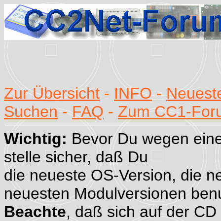
Zur Übersicht
-
INFO
-
Neueste
Suchen
-
FAQ
-
Zum CC1-For
Wichtig:
Bevor Du wegen eine
stelle sicher, daß Du
die neueste OS-Version, die n
neuesten Modulversionen benu
Beachte
, daß sich auf der CD