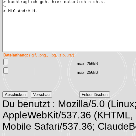
Dateianhang:
(.gif, .png., .jpg, .zip, .rar)
max. 256kB
max. 256kB
Du benutzt : Mozilla/5.0 (Linux
AppleWebKit/537.36 (KHTML, 
Mobile Safari/537.36; Claude