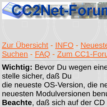
Zur Übersicht
-
INFO
-
Neueste
Suchen
-
FAQ
-
Zum CC1-For
Wichtig:
Bevor Du wegen eine
stelle sicher, daß Du
die neueste OS-Version, die n
neuesten Modulversionen benu
Beachte
, daß sich auf der CD