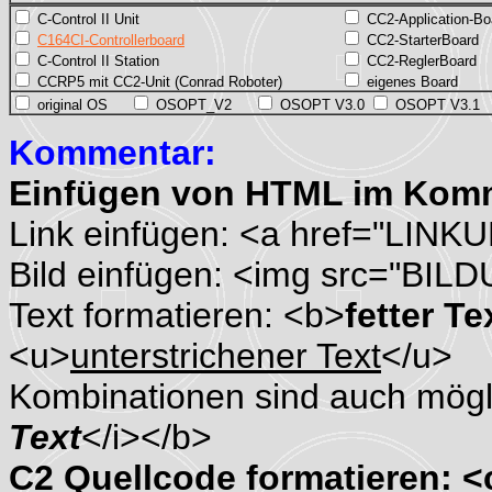
C-Control II Unit
CC2-Application-Bo
C164CI-Controllerboard
CC2-StarterBoard
C-Control II Station
CC2-ReglerBoard
CCRP5 mit CC2-Unit (Conrad Roboter)
eigenes Board
original OS
OSOPT_V2
OSOPT V3.0
OSOPT V3.1
Kommentar:
Einfügen von HTML im Kom
Link einfügen: <a href="LINK
Bild einfügen: <img src="BIL
Text formatieren: <b>
fetter Te
<u>
unterstrichener Text
</u>
Kombinationen sind auch mögli
Text
</i></b>
C2 Quellcode formatieren: 