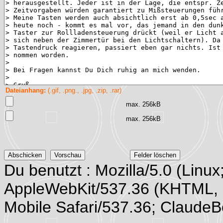
Dateianhang:
(.gif, .png., .jpg, .zip, .rar)
max. 256kB
max. 256kB
Du benutzt : Mozilla/5.0 (Linux
AppleWebKit/537.36 (KHTML, 
Mobile Safari/537.36; Claude