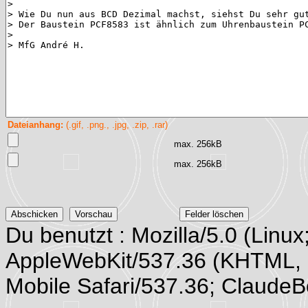
Dateianhang:
(.gif, .png., .jpg, .zip, .rar)
max. 256kB
max. 256kB
Du benutzt : Mozilla/5.0 (Linux
AppleWebKit/537.36 (KHTML, 
Mobile Safari/537.36; Claude