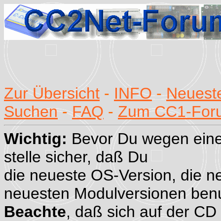
Zur Übersicht
-
INFO
-
Neueste
Suchen
-
FAQ
-
Zum CC1-For
Wichtig:
Bevor Du wegen eine
stelle sicher, daß Du
die neueste OS-Version, die n
neuesten Modulversionen benu
Beachte
, daß sich auf der CD