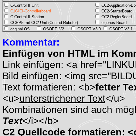
C-Control II Unit
CC2-Application-Bo
C164CI-Controllerboard
CC2-StarterBoard
C-Control II Station
CC2-ReglerBoard
CCRP5 mit CC2-Unit (Conrad Roboter)
eigenes Board
original OS
OSOPT_V2
OSOPT V3.0
OSOPT V3.1
Kommentar:
Einfügen von HTML im Kom
Link einfügen: <a href="LINK
Bild einfügen: <img src="BIL
Text formatieren: <b>
fetter Te
<u>
unterstrichener Text
</u>
Kombinationen sind auch mögli
Text
</i></b>
C2 Quellcode formatieren: 