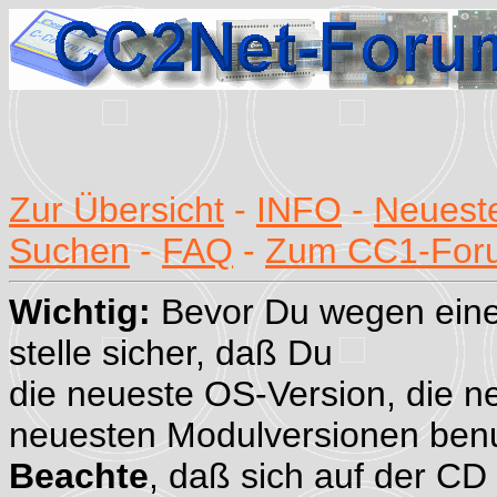
Zur Übersicht
-
INFO
-
Neueste
Suchen
-
FAQ
-
Zum CC1-For
Wichtig:
Bevor Du wegen eine
stelle sicher, daß Du
die neueste OS-Version, die n
neuesten Modulversionen benu
Beachte
, daß sich auf der CD