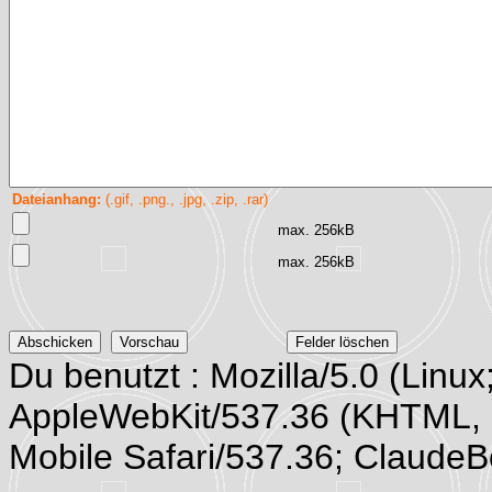
Dateianhang:
(.gif, .png., .jpg, .zip, .rar)
max. 256kB
max. 256kB
Du benutzt : Mozilla/5.0 (Linux
AppleWebKit/537.36 (KHTML, 
Mobile Safari/537.36; Claude