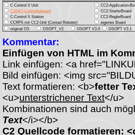
C-Control II Unit
CC2-Application-Bo
C164CI-Controllerboard
CC2-StarterBoard
C-Control II Station
CC2-ReglerBoard
CCRP5 mit CC2-Unit (Conrad Roboter)
eigenes Board
original OS
OSOPT_V2
OSOPT V3.0
OSOPT V3.1
Kommentar:
Einfügen von HTML im Kom
Link einfügen: <a href="LINK
Bild einfügen: <img src="BIL
Text formatieren: <b>
fetter Te
<u>
unterstrichener Text
</u>
Kombinationen sind auch mögli
Text
</i></b>
C2 Quellcode formatieren: 