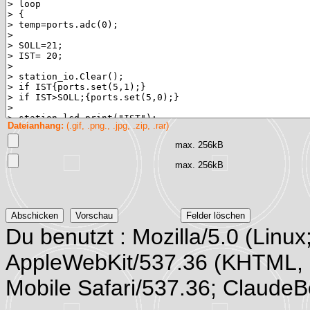
Dateianhang:
(.gif, .png., .jpg, .zip, .rar)
max. 256kB
max. 256kB
Du benutzt : Mozilla/5.0 (Linux
AppleWebKit/537.36 (KHTML, 
Mobile Safari/537.36; Claude