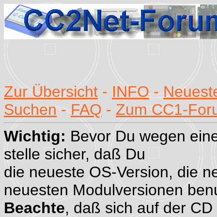
Zur Übersicht
-
INFO
-
Neueste
Suchen
-
FAQ
-
Zum CC1-For
Wichtig:
Bevor Du wegen eine
stelle sicher, daß Du
die neueste OS-Version, die n
neuesten Modulversionen benu
Beachte
, daß sich auf der CD