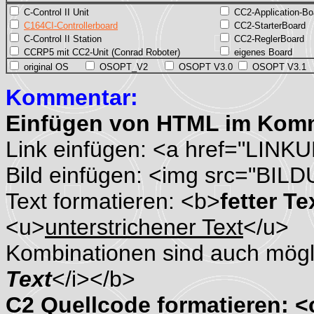
C-Control II Unit
CC2-Application-Bo
C164CI-Controllerboard
CC2-StarterBoard
C-Control II Station
CC2-ReglerBoard
CCRP5 mit CC2-Unit (Conrad Roboter)
eigenes Board
original OS
OSOPT_V2
OSOPT V3.0
OSOPT V3.1
Kommentar:
Einfügen von HTML im Kom
Link einfügen: <a href="LINK
Bild einfügen: <img src="BIL
Text formatieren: <b>
fetter Te
<u>
unterstrichener Text
</u>
Kombinationen sind auch mögli
Text
</i></b>
C2 Quellcode formatieren: 