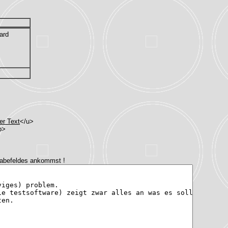
ard
er Text
</u>
b>
gabefeldes ankommst !