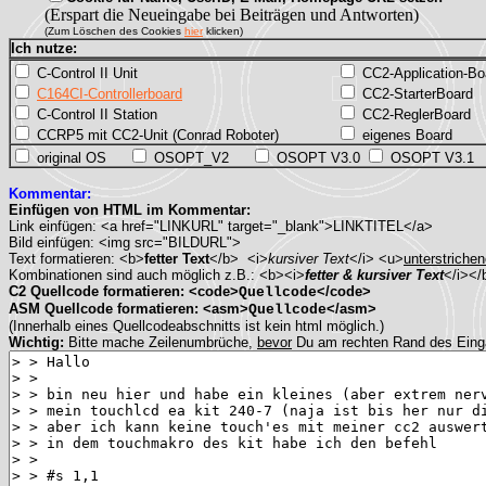
(Erspart die Neueingabe bei Beiträgen und Antworten)
(Zum Löschen des Cookies
hier
klicken)
Ich nutze:
C-Control II Unit
CC2-Application-Bo
C164CI-Controllerboard
CC2-StarterBoard
C-Control II Station
CC2-ReglerBoard
CCRP5 mit CC2-Unit (Conrad Roboter)
eigenes Board
original OS
OSOPT_V2
OSOPT V3.0
OSOPT V3.1
Kommentar:
Einfügen von HTML im Kommentar:
Link einfügen: <a href="LINKURL" target="_blank">LINKTITEL</a>
Bild einfügen: <img src="BILDURL">
Text formatieren: <b>
fetter Text
</b> <i>
kursiver Text
</i> <u>
unterstrichen
Kombinationen sind auch möglich z.B.: <b><i>
fetter & kursiver Text
</i></
C2 Quellcode formatieren: <code>
</code>
Quellcode
ASM Quellcode formatieren: <asm>
</asm>
Quellcode
(Innerhalb eines Quellcodeabschnitts ist kein html möglich.)
Wichtig:
Bitte mache Zeilenumbrüche,
bevor
Du am rechten Rand des Ein