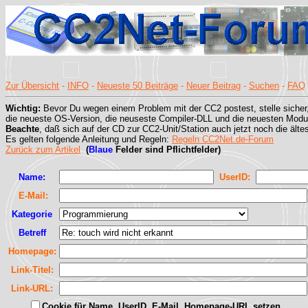
Zur Übersicht
-
INFO
-
Neueste 50 Beiträge
-
Neuer Beitrag
-
Suchen
-
FAQ
Wichtig:
Bevor Du wegen einem Problem mit der CC2 postest, stelle sicher
die neueste OS-Version, die neuseste Compiler-DLL und die neuesten Modul
Beachte
, daß sich auf der CD zur CC2-Unit/Station auch jetzt noch die älte
Es gelten folgende Anleitung und Regeln:
Regeln CC2Net.de-Forum
Zurück zum Artikel
(
Blaue
Felder sind Pflichtfelder)
Name:
UserID:
E-Mail:
Kategorie
Betreff
Homepage:
Link-Titel:
Link-URL:
Cookie für Name, UserID, E-Mail, Homepage-URL setzen