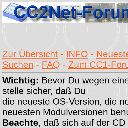
Zur Übersicht
-
INFO
-
Neueste
Suchen
-
FAQ
-
Zum CC1-For
Wichtig:
Bevor Du wegen eine
stelle sicher, daß Du
die neueste OS-Version, die n
neuesten Modulversionen benu
Beachte
, daß sich auf der CD