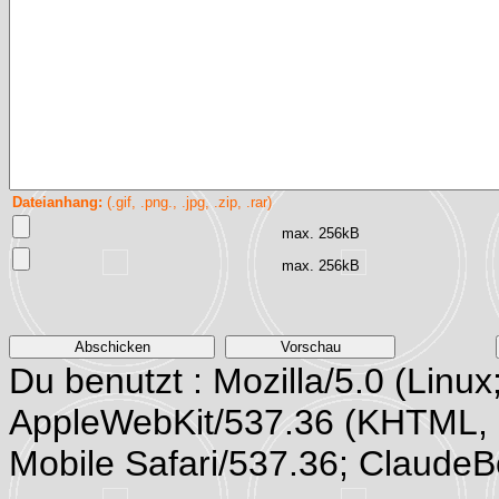
Dateianhang:
(.gif, .png., .jpg, .zip, .rar)
max. 256kB
max. 256kB
Du benutzt : Mozilla/5.0 (Linux
AppleWebKit/537.36 (KHTML, 
Mobile Safari/537.36; Claude