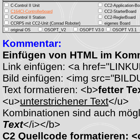
C-Control II Unit
CC2-Application-Bo
C164CI-Controllerboard
CC2-StarterBoard
C-Control II Station
CC2-ReglerBoard
CCRP5 mit CC2-Unit (Conrad Roboter)
eigenes Board
original OS
OSOPT_V2
OSOPT V3.0
OSOPT V3.1
Kommentar:
Einfügen von HTML im Kom
Link einfügen: <a href="LINK
Bild einfügen: <img src="BIL
Text formatieren: <b>
fetter Te
<u>
unterstrichener Text
</u>
Kombinationen sind auch mögli
Text
</i></b>
C2 Quellcode formatieren: 