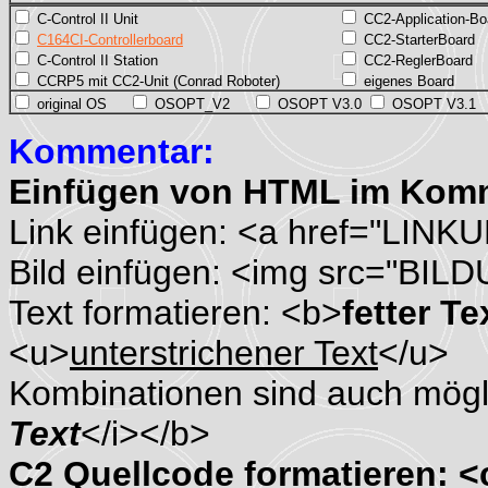
C-Control II Unit
CC2-Application-Bo
C164CI-Controllerboard
CC2-StarterBoard
C-Control II Station
CC2-ReglerBoard
CCRP5 mit CC2-Unit (Conrad Roboter)
eigenes Board
original OS
OSOPT_V2
OSOPT V3.0
OSOPT V3.1
Kommentar:
Einfügen von HTML im Kom
Link einfügen: <a href="LINK
Bild einfügen: <img src="BIL
Text formatieren: <b>
fetter Te
<u>
unterstrichener Text
</u>
Kombinationen sind auch mögli
Text
</i></b>
C2 Quellcode formatieren: 