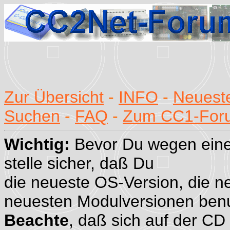
Zur Übersicht
-
INFO
-
Neueste
Suchen
-
FAQ
-
Zum CC1-For
Wichtig:
Bevor Du wegen eine
stelle sicher, daß Du
die neueste OS-Version, die n
neuesten Modulversionen benu
Beachte
, daß sich auf der CD