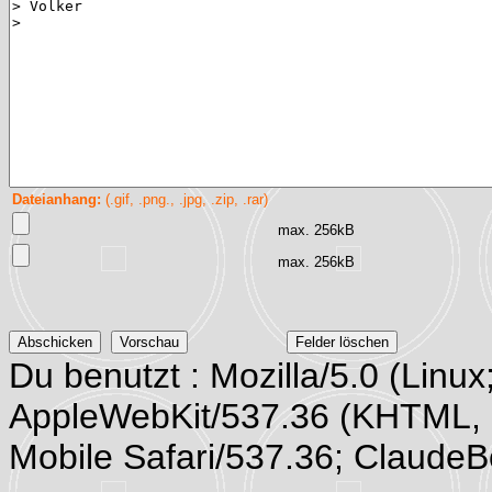
Dateianhang:
(.gif, .png., .jpg, .zip, .rar)
max. 256kB
max. 256kB
Du benutzt : Mozilla/5.0 (Linux
AppleWebKit/537.36 (KHTML, 
Mobile Safari/537.36; Claude