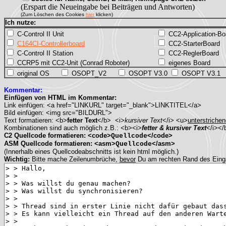
(Erspart die Neueingabe bei Beiträgen und Antworten)
(Zum Löschen des Cookies
hier
klicken)
Ich nutze:
C-Control II Unit
CC2-Application-Bo
C164CI-Controllerboard
CC2-StarterBoard
C-Control II Station
CC2-ReglerBoard
CCRP5 mit CC2-Unit (Conrad Roboter)
eigenes Board
original OS
OSOPT_V2
OSOPT V3.0
OSOPT V3.1
Kommentar:
Einfügen von HTML im Kommentar:
Link einfügen: <a href="LINKURL" target="_blank">LINKTITEL</a>
Bild einfügen: <img src="BILDURL">
Text formatieren: <b>
fetter Text
</b> <i>
kursiver Text
</i> <u>
unterstrichen
Kombinationen sind auch möglich z.B.: <b><i>
fetter & kursiver Text
</i></
C2 Quellcode formatieren: <code>
</code>
Quellcode
ASM Quellcode formatieren: <asm>
</asm>
Quellcode
(Innerhalb eines Quellcodeabschnitts ist kein html möglich.)
Wichtig:
Bitte mache Zeilenumbrüche,
bevor
Du am rechten Rand des Ein