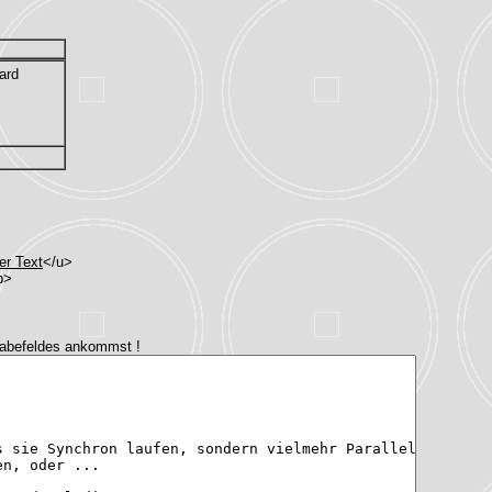
ard
er Text
</u>
b>
gabefeldes ankommst !