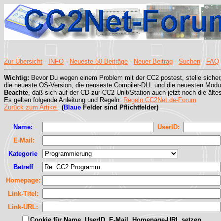
Zur Übersicht
-
INFO
-
Neueste 50 Beiträge
-
Neuer Beitrag
-
Suchen
-
FAQ
Wichtig:
Bevor Du wegen einem Problem mit der CC2 postest, stelle sicher
die neueste OS-Version, die neuseste Compiler-DLL und die neuesten Modul
Beachte
, daß sich auf der CD zur CC2-Unit/Station auch jetzt noch die älte
Es gelten folgende Anleitung und Regeln:
Regeln CC2Net.de-Forum
Zurück zum Artikel
(
Blaue
Felder sind Pflichtfelder)
Name:
UserID:
E-Mail:
Kategorie
Betreff
Homepage:
Link-Titel:
Link-URL:
Cookie für Name, UserID, E-Mail, Homepage-URL setzen