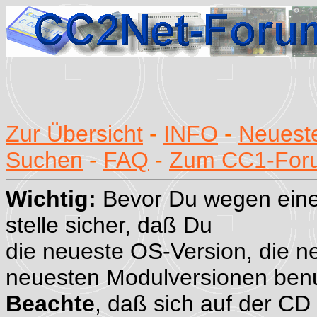
Zur Übersicht
-
INFO
-
Neueste
Suchen
-
FAQ
-
Zum CC1-For
Wichtig:
Bevor Du wegen eine
stelle sicher, daß Du
die neueste OS-Version, die n
neuesten Modulversionen benu
Beachte
, daß sich auf der CD