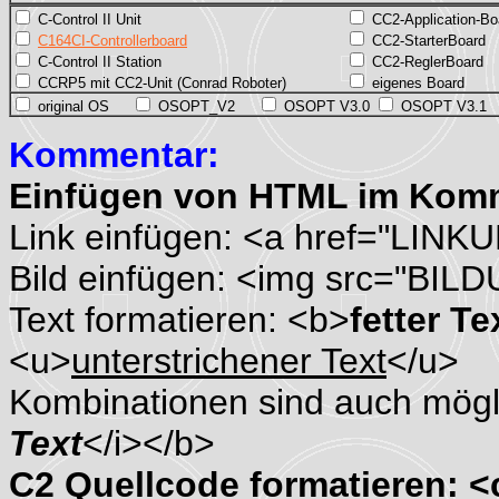
C-Control II Unit
CC2-Application-Bo
C164CI-Controllerboard
CC2-StarterBoard
C-Control II Station
CC2-ReglerBoard
CCRP5 mit CC2-Unit (Conrad Roboter)
eigenes Board
original OS
OSOPT_V2
OSOPT V3.0
OSOPT V3.1
Kommentar:
Einfügen von HTML im Kom
Link einfügen: <a href="LINK
Bild einfügen: <img src="BIL
Text formatieren: <b>
fetter Te
<u>
unterstrichener Text
</u>
Kombinationen sind auch mögli
Text
</i></b>
C2 Quellcode formatieren: 