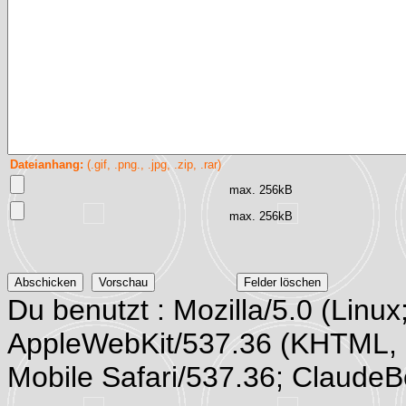
Dateianhang:
(.gif, .png., .jpg, .zip, .rar)
max. 256kB
max. 256kB
Du benutzt : Mozilla/5.0 (Linux
AppleWebKit/537.36 (KHTML, 
Mobile Safari/537.36; Claude