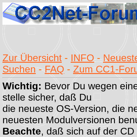
Zur Übersicht
-
INFO
-
Neueste
Suchen
-
FAQ
-
Zum CC1-For
Wichtig:
Bevor Du wegen eine
stelle sicher, daß Du
die neueste OS-Version, die n
neuesten Modulversionen benu
Beachte
, daß sich auf der CD