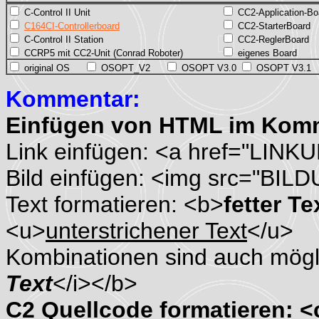
C-Control II Unit
CC2-Application-Bo
C164CI-Controllerboard
CC2-StarterBoard
C-Control II Station
CC2-ReglerBoard
CCRP5 mit CC2-Unit (Conrad Roboter)
eigenes Board
original OS
OSOPT_V2
OSOPT V3.0
OSOPT V3.1
Kommentar:
Einfügen von HTML im Kom
Link einfügen: <a href="LINK
Bild einfügen: <img src="BIL
Text formatieren: <b>
fetter Te
<u>
unterstrichener Text
</u>
Kombinationen sind auch mögli
Text
</i></b>
C2 Quellcode formatieren: 