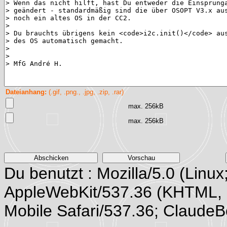
Dateianhang:
(.gif, .png., .jpg, .zip, .rar)
max. 256kB
max. 256kB
Du benutzt : Mozilla/5.0 (Linux
AppleWebKit/537.36 (KHTML, 
Mobile Safari/537.36; Claude